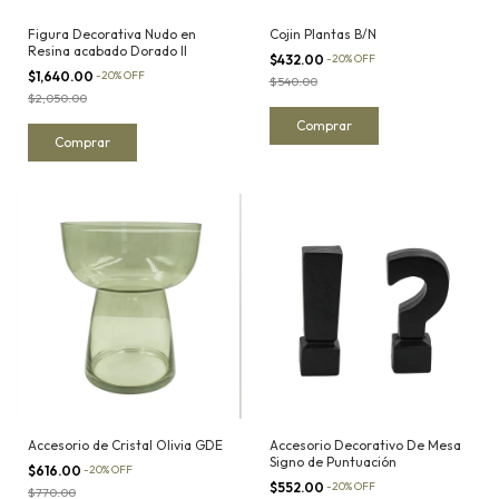
Figura Decorativa Nudo en
Cojin Plantas B/N
Resina acabado Dorado II
$432.00
-
20
%
OFF
$1,640.00
-
20
%
OFF
$540.00
$2,050.00
Accesorio de Cristal Olivia GDE
Accesorio Decorativo De Mesa
Signo de Puntuación
$616.00
-
20
%
OFF
$552.00
-
20
%
OFF
$770.00