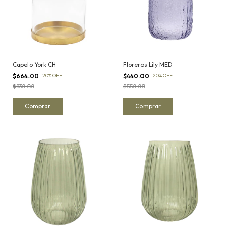
Capelo York CH
Floreros Lily MED
$664.00
-
20
%
OFF
$440.00
-
20
%
OFF
$830.00
$550.00