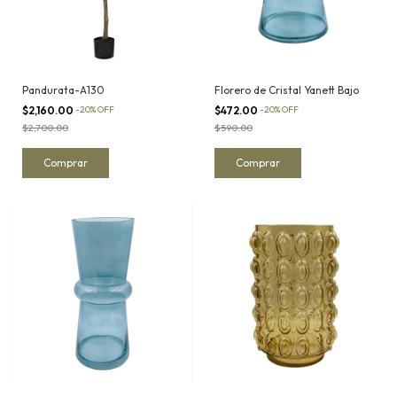
Pandurata-A130
Florero de Cristal Yanett Bajo
$2,160.00
-
20
%
OFF
$472.00
-
20
%
OFF
$2,700.00
$590.00