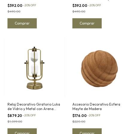
$392.00
-
20
%
OFF
$392.00
-
20
%
OFF
$490.00
$490.00
Reloj Decorativo Giratorio Luka
Accesorio Decorativo Esfera
de Vidrio y Metal con Arena
Mayte de Madera
Blanca
$879.20
-
20
%
OFF
$176.00
-
20
%
OFF
$1,099.00
$220.00