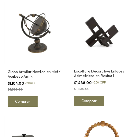
Escultura Decorativa Enlaces
Globo Armilar Newton en Metal
Asimetricos en Resina I
Acabado Antik
$1,488.00
-
20
%
OFF
$1,104.00
-
20
%
OFF
$1,860.00
$1,380.00