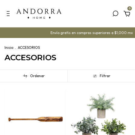
0
Envío gratis en compras superiores a $1,000 mx
¡Ya 
Inicio
.
ACCESORIOS
ACCESORIOS
Ordenar
Filtrar