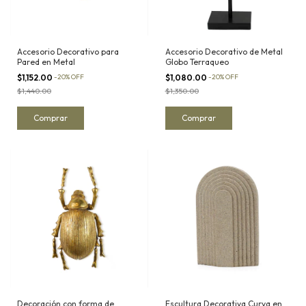
Accesorio Decorativo para
Accesorio Decorativo de Metal
Pared en Metal
Globo Terraqueo
$1,152.00
-
20
%
OFF
$1,080.00
-
20
%
OFF
$1,440.00
$1,350.00
Decoración con forma de
Escultura Decorativa Curva en