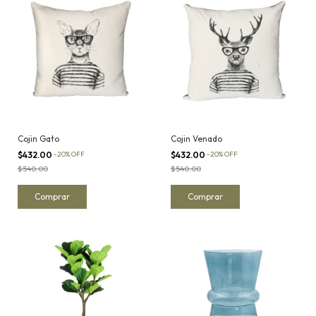
Cojin Gato
Cojin Venado
$432.00
-
20
%
OFF
$432.00
-
20
%
OFF
$540.00
$540.00