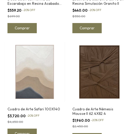
Escarabajo en Resina Acabado
Resina Simulación Granito II
Dorado II
$559.20
-
20
%
OFF
$440.00
-
20
%
OFF
$699.00
$550.00
Cuadro de Arte Safari 100X140
Cuadro de Arte Némesis
Mousse II 62.4X82.4
$3,720.00
-
20
%
OFF
$1,960.00
-
20
%
OFF
$4,650.00
$2,450.00