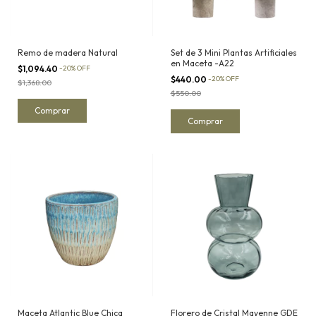
Remo de madera Natural
Set de 3 Mini Plantas Artificiales
en Maceta -A22
$1,094.40
-
20
%
OFF
$440.00
-
20
%
OFF
$1,368.00
$550.00
Maceta Atlantic Blue Chica
Florero de Cristal Mayenne GDE