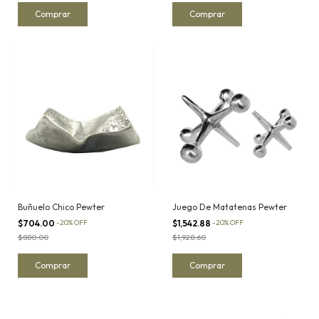
Buñuelo Chico Pewter
Juego De Matatenas Pewter
$704.00
-
20
%
OFF
$1,542.88
-
20
%
OFF
$880.00
$1,928.60