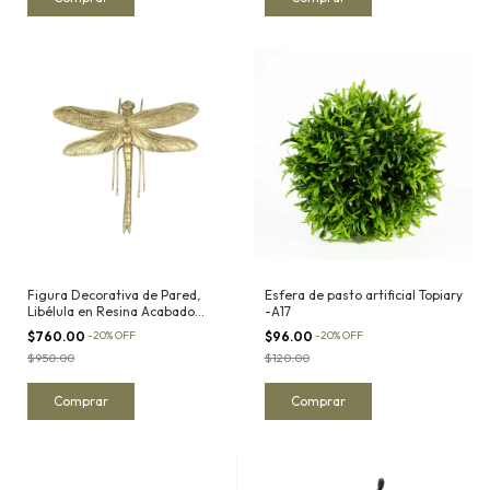
Figura Decorativa de Pared,
Esfera de pasto artificial Topiary
Libélula en Resina Acabado
-A17
Dorado I
$760.00
-
20
%
OFF
$96.00
-
20
%
OFF
$950.00
$120.00