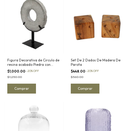
Figura Decorativa de Circulo de
Set De 2 Dados De Madera De
resina acabado Piedra con
Parota
soporte metálico I
$1,000.00
-
20
%
OFF
$448.00
-
20
%
OFF
$1,250.00
$560.00