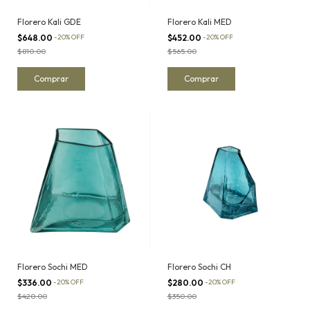
Florero Kali GDE
Florero Kali MED
$648.00
-
20
%
OFF
$452.00
-
20
%
OFF
$810.00
$565.00
Florero Sochi MED
Florero Sochi CH
$336.00
-
20
%
OFF
$280.00
-
20
%
OFF
$420.00
$350.00