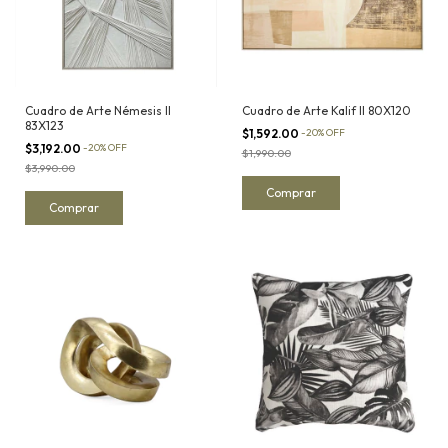
Cuadro de Arte Némesis II
Cuadro de Arte Kalif II 80X120
83X123
$1,592.00
-
20
%
OFF
$3,192.00
-
20
%
OFF
$1,990.00
$3,990.00