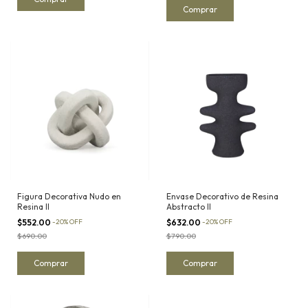
Figura Decorativa Nudo en
Envase Decorativo de Resina
Resina II
Abstracto II
$552.00
-
20
%
OFF
$632.00
-
20
%
OFF
$690.00
$790.00