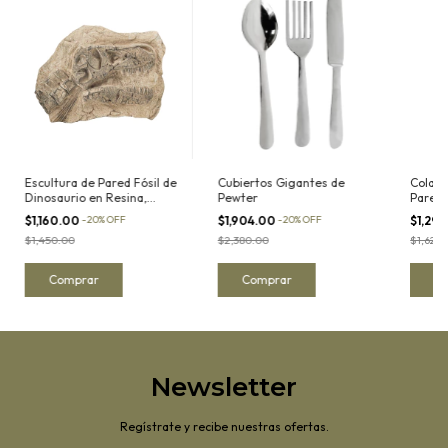
Escultura de Pared Fósil de
Cubiertos Gigantes de
Cola d
Dinosaurio en Resina,
Pewter
Pared
Tyrannosaurus
$1,160.00
-
20
%
OFF
$1,904.00
-
20
%
OFF
$1,29
$1,450.00
$2,380.00
$1,620
Newsletter
Regístrate y recibe nuestras ofertas.