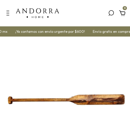
0
0 mx
¡Ya contamos con envío urgente por $600!
Envío gratis en compra