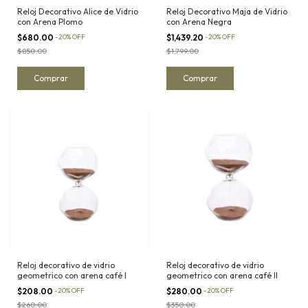
Reloj Decorativo Alice de Vidrio
Reloj Decorativo Maja de Vidrio
con Arena Plomo
con Arena Negra
$680.00
-
20
%
OFF
$1,439.20
-
20
%
OFF
$850.00
$1,799.00
Reloj decorativo de vidrio
Reloj decorativo de vidrio
geometrico con arena café I
geometrico con arena café II
$208.00
-
20
%
OFF
$280.00
-
20
%
OFF
$260.00
$350.00