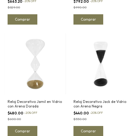
$663.20
-
20
%
OFF
$792.00
-
20
%
OFF
$829.00
$990.00
Reloj Decorativo Jamil en Vidrio
Reloj Decorativo Jack de Vidrio
con Arena Dorada
con Arena Negra
$480.00
-
20
%
OFF
$440.00
-
20
%
OFF
$600.00
$550.00