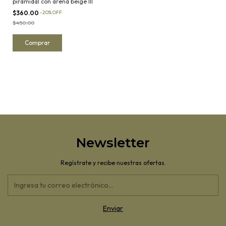
piramidal con arena beige III
$360.00
-
20
%
OFF
$450.00
Newsletter
Regístrate y recibe nuestras ofertas.