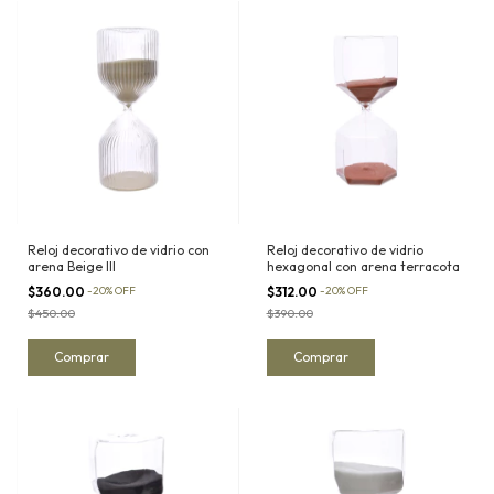
Reloj decorativo de vidrio con
Reloj decorativo de vidrio
arena Beige III
hexagonal con arena terracota
$360.00
-
20
%
OFF
$312.00
-
20
%
OFF
$450.00
$390.00