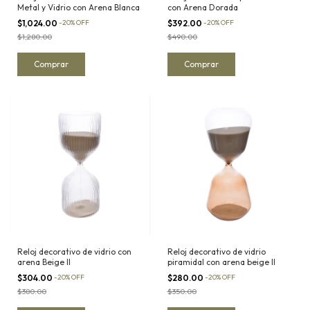
Metal y Vidrio con Arena Blanca
con Arena Dorada
$1,024.00
-
20
%
OFF
$392.00
-
20
%
OFF
$1,280.00
$490.00
Reloj decorativo de vidrio con
Reloj decorativo de vidrio
arena Beige II
piramidal con arena beige II
$304.00
-
20
%
OFF
$280.00
-
20
%
OFF
$380.00
$350.00