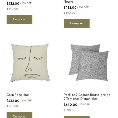
Negro
$432.00
-
20
%
OFF
$432.00
-
20
%
OFF
$540.00
$540.00
Cojín Face Line
Pack de 2 Cojines Ruand greige,
2 Tamaños Disponibles
$432.00
-
20
%
OFF
$640.00
-
20
%
OFF
$540.00
$800.00