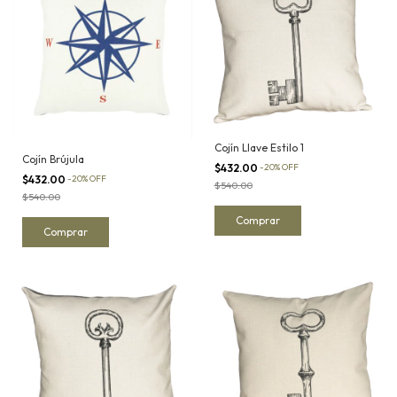
Cojín Llave Estilo 1
Cojín Brújula
$432.00
-
20
%
OFF
$432.00
-
20
%
OFF
$540.00
$540.00