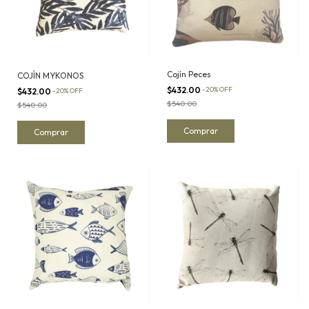
Cojín Peces
COJÍN MYKONOS
$432.00
-
20
%
OFF
$432.00
-
20
%
OFF
$540.00
$540.00