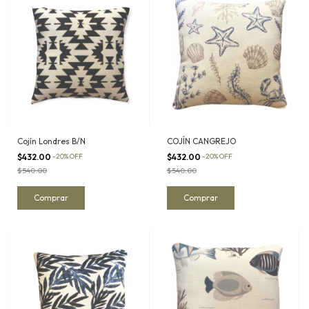
Cojín Londres B/N
COJÍN CANGREJO
$432.00
-
20
%
OFF
$432.00
-
20
%
OFF
$540.00
$540.00