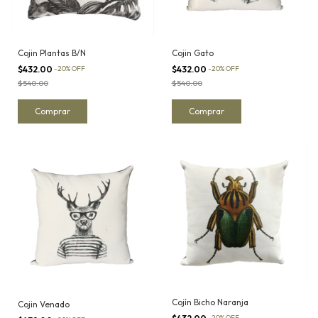
Cojin Plantas B/N
Cojin Gato
$432.00
-
20
%
OFF
$432.00
-
20
%
OFF
$540.00
$540.00
Cojín Bicho Naranja
Cojin Venado
-
20
%
OFF