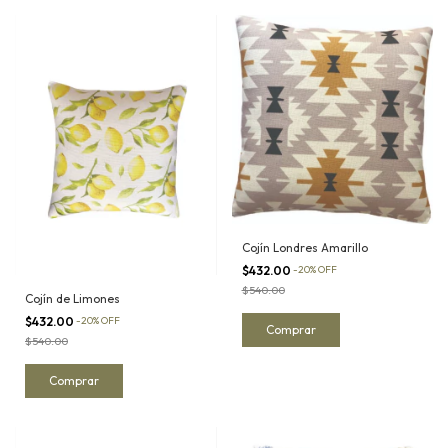
Cojín Londres Amarillo
$432.00
-
20
%
OFF
$540.00
Cojín de Limones
$432.00
-
20
%
OFF
$540.00