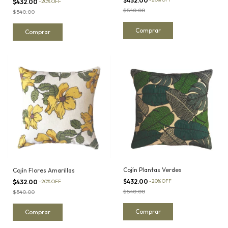
$432.00
$432.00
-
20
%
OFF
$540.00
$540.00
Cojín Plantas Verdes
Cojín Flores Amarillas
$432.00
-
20
%
OFF
$432.00
-
20
%
OFF
$540.00
$540.00