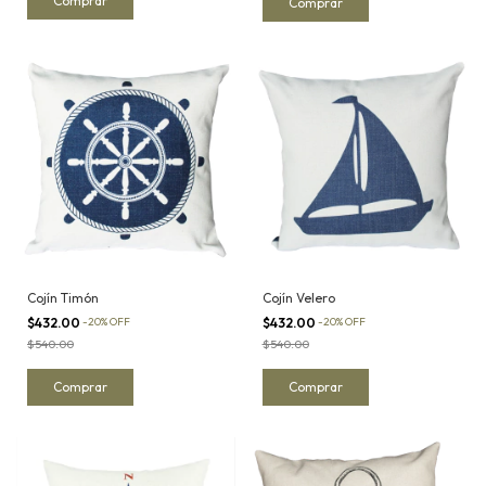
Cojín Timón
Cojín Velero
$432.00
-
20
%
OFF
$432.00
-
20
%
OFF
$540.00
$540.00