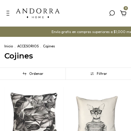
0
Envío gratis en compras superiores a $1,000 mx
¡Ya c
Inicio
.
ACCESORIOS
.
Cojines
Cojines
Ordenar
Filtrar