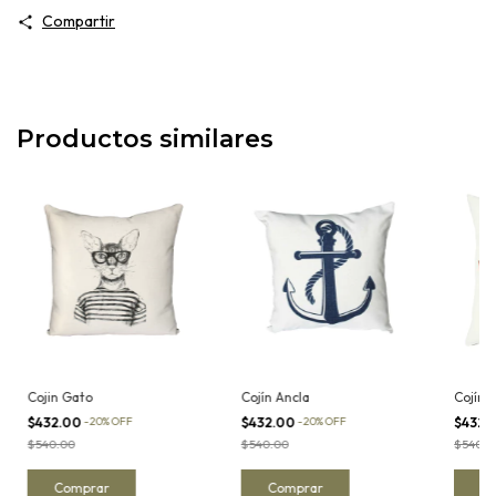
Compartir
Productos similares
Cojin Gato
Cojín Ancla
Cojín B
$432.00
-
20
%
OFF
$432.00
-
20
%
OFF
$432.
$540.00
$540.00
$540.0