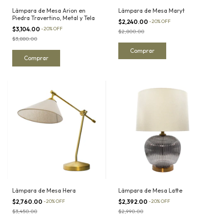
Lámpara de Mesa Arion en
Lámpara de Mesa Maryt
Piedra Travertino, Metal y Tela
$2,240.00
-
20
%
OFF
$3,104.00
-
20
%
OFF
$2,800.00
$3,880.00
Lámpara de Mesa Hera
Lámpara de Mesa Latte
$2,760.00
-
20
%
OFF
$2,392.00
-
20
%
OFF
$3,450.00
$2,990.00