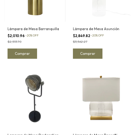
Lámpara de Mesa Barranquilla
Lámpara de Mesa Asunción
$2,010.96
-
20
%
OFF
$2,849.82
-
20
%
OFF
$2,513.70
$3,562.27