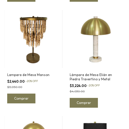
Lampara de Mesa Manson
Lámpara de Mesa Elián en
Piedra Travertino y Metal
$2,440.00
-
20
%
OFF
$3,224.00
-
20
%
OFF
$3,050.00
$4,030.00