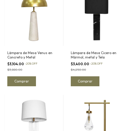
Lámpara de Mesa Venus en
Lámpara de Mesa Cicero en
Concreto y Metal
Mármol, metal y Tela
$3,104.00
-
20
%
OFF
$3,400.00
-
20
%
OFF
$3,880.00
$4,250.00