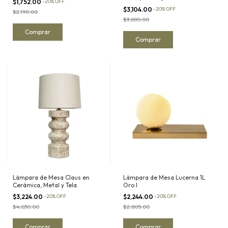
$1,752.00
-
20
%
OFF
$3,104.00
-
20
%
OFF
$2,190.00
$3,880.00
Lámpara de Mesa Claus en
Lámpara de Mesa Lucerna 1L
Cerámica, Metal y Tela
Oro I
$3,224.00
-
20
%
OFF
$2,244.00
-
20
%
OFF
$4,030.00
$2,805.00