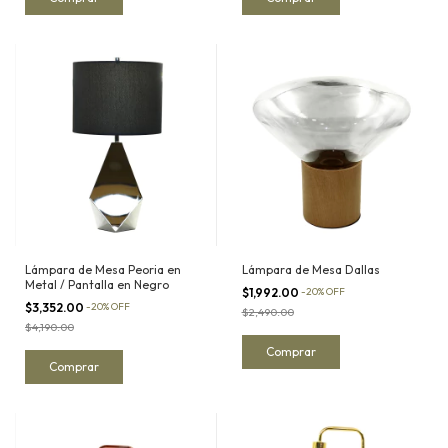
Lámpara de Mesa Peoria en
Lámpara de Mesa Dallas
Metal / Pantalla en Negro
$1,992.00
-
20
%
OFF
$3,352.00
-
20
%
OFF
$2,490.00
$4,190.00