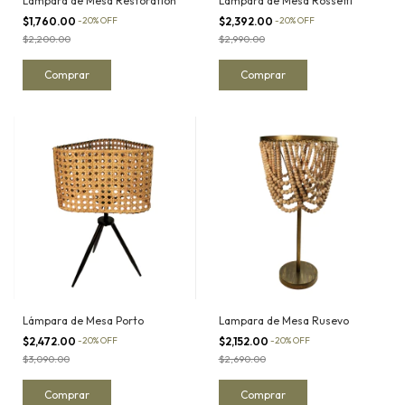
Lampara de Mesa Restoration
Lámpara de Mesa Rossetti
$1,760.00
-
20
%
OFF
$2,392.00
-
20
%
OFF
$2,200.00
$2,990.00
Lámpara de Mesa Porto
Lampara de Mesa Rusevo
$2,472.00
-
20
%
OFF
$2,152.00
-
20
%
OFF
$3,090.00
$2,690.00