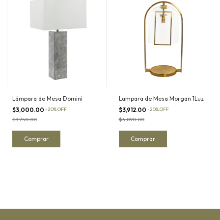
Lámpara de Mesa Domini
Lampara de Mesa Morgan 1Luz
$3,000.00
-
20
%
OFF
$3,912.00
-
20
%
OFF
$3,750.00
$4,890.00