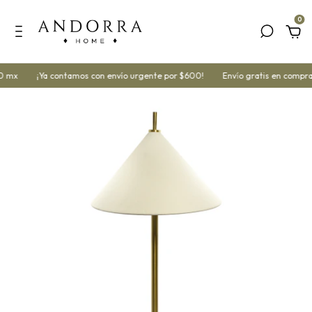
0
0 mx
¡Ya contamos con envío urgente por $600!
Envío gratis en compra