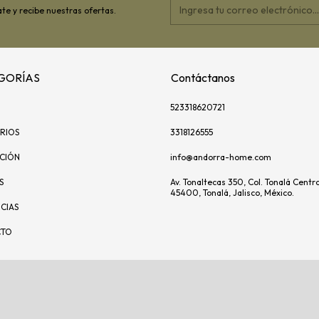
te y recibe nuestras ofertas.
GORÍAS
Contáctanos
523318620721
RIOS
3318126555
ACIÓN
info@andorra-home.com
S
Av. Tonaltecas 350, Col. Tonalá Centro
45400, Tonalá, Jalisco, México.
CIAS
CTO