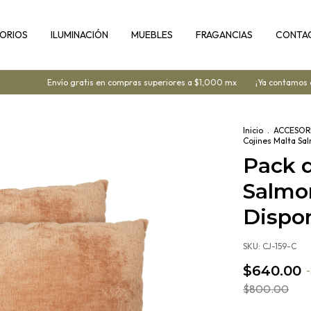
ORIOS
ILUMINACIÓN
MUEBLES
FRAGANCIAS
CONTA
Envío gratis en compras superiores a $1,000 mx
¡Ya contamos con 
Inicio
.
ACCESOR
Cojines Malta Sa
Pack d
Salmo
Dispon
SKU:
CJ-159-C
$640.00
-
$800.00