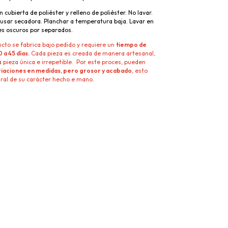
n cubierta de poliéster y relleno de poliéster. No lavar.
 usar secadora. Planchar a temperatura baja. Lavar en
es oscuros por separados.
cto se fabrica bajo pedido y requiere un
tiempo de
 a 45 días.
Cada pieza es creada de manera artesanal,
a pieza única e irrepetible. Por este proces, pueden
riaciones en medidas, pero grosor y acabado
, esto
ural de su carácter hecho e mano.