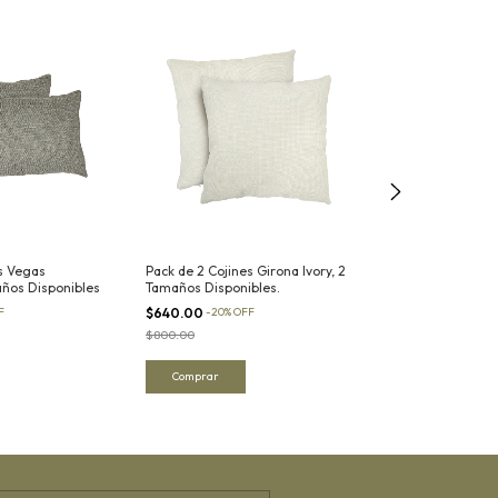
s Vegas
Pack de 2 Cojines Girona Ivory, 2
Pack de 2 Cojine
años Disponibles
Tamaños Disponibles.
Tamaños Disponi
F
$640.00
-
20
%
OFF
$640.00
-
20
%
OF
$800.00
$800.00
Comprar
Comprar