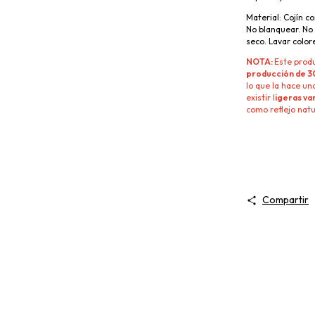
Material:
Cojín co
No blanquear. No
seco. Lavar color
NOTA:
Este produ
producción de 30
lo que la hace un
existir l
igeras va
como reflejo nat
Compartir