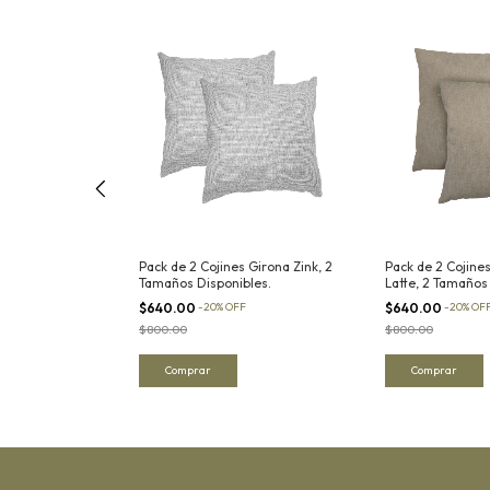
Velvet Italia
Pack de 2 Cojines Girona Zink, 2
Pack de 2 Cojines
Disponibles.
Tamaños Disponibles.
Latte, 2 Tamaños
$640.00
-
20
%
OFF
$640.00
-
20
%
OF
$800.00
$800.00
Comprar
Comprar