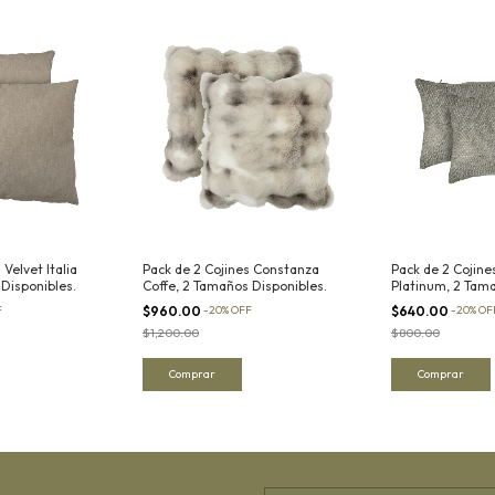
 Velvet Italia
Pack de 2 Cojines Constanza
Pack de 2 Cojine
 Disponibles.
Coffe, 2 Tamaños Disponibles.
Platinum, 2 Tam
F
$960.00
-
20
%
OFF
$640.00
-
20
%
OF
$1,200.00
$800.00
Comprar
Comprar