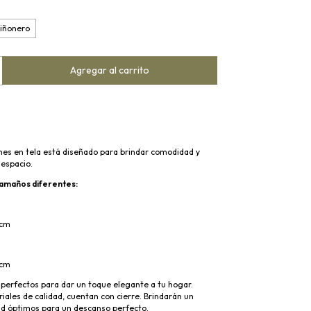
iñonero
ines en tela está diseñado para brindar comodidad y
 espacio.
tamaños diferentes:
cm
cm
 perfectos para dar un toque elegante a tu hogar.
ales de calidad, cuentan con cierre. Brindarán un
ad óptimos para un descanso perfecto.