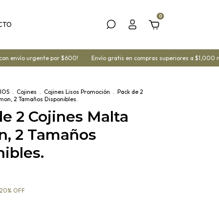
0
CTO
envío urgente por $600!
Envío gratis en compras superiores a $1,000 mx
IOS
.
Cojines
.
Cojines Lisos Promoción
.
Pack de 2
lmon, 2 Tamaños Disponibles.
e 2 Cojines Malta
n, 2 Tamaños
ibles.
20
%
OFF