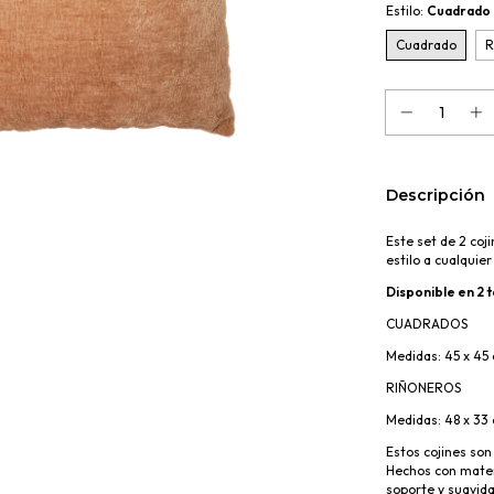
Estilo:
Cuadrado
Cuadrado
R
Descripción
Este set de 2 coj
estilo a cualquier
Disponible en 2 
CUADRADOS
Medidas:
45 x 45
RIÑONEROS
Medidas:
48 x 33
Estos cojines son
Hechos con materi
soporte y suavid