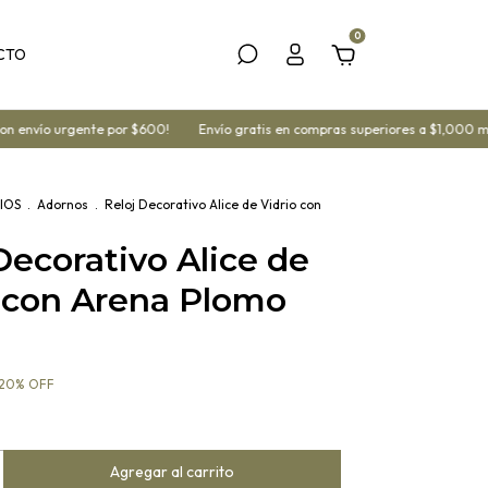
0
CTO
envío urgente por $600!
Envío gratis en compras superiores a $1,000 mx
IOS
.
Adornos
.
Reloj Decorativo Alice de Vidrio con
Decorativo Alice de
o con Arena Plomo
20
%
OFF