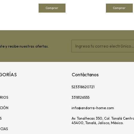
te y recibe nuestras ofertas.
GORÍAS
Contáctanos
523318620721
RIOS
3318126555
ACIÓN
info@andorra-home.com
S
Av. Tonaltecas 350, Col. Tonalá Centro
45400, Tonalá, Jalisco, México.
CIAS