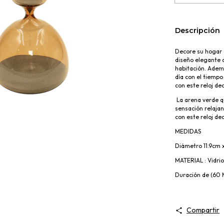
Descripción
Decore su hogar c
diseño elegante 
habitación. Ademá
día con el tiempo
con este reloj de
La arena verde q
sensación relajan
con este reloj de
MEDIDAS
Diámetro 1
1.9
cm x
MATERIAL :
Vidri
Duración de (60 
Compartir