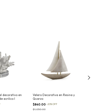
al decorativo en
Velero Decorativa en Resina y
Figura Decorati
e acrilico I
Quarzo
resina montando
metal
F
$840.00
-
20
%
OFF
$1,280.00
-
20
%
$1,050.00
$1,600.00