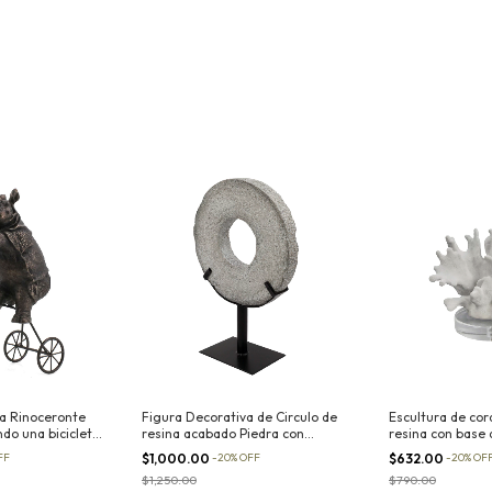
a Rinoceronte
Figura Decorativa de Circulo de
Escultura de cor
do una bicicleta
resina acabado Piedra con
resina con base d
soporte metálico I
FF
$1,000.00
-
20
%
OFF
$632.00
-
20
%
OF
$1,250.00
$790.00