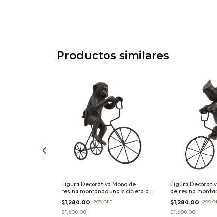
Productos similares
tiva Simulación
Figura Decorativa Mono de
Figura Decorativ
 con Soporte de
resina montando una bicicleta de
de resina montan
metal
de metal
FF
$1,280.00
-
20
%
OFF
$1,280.00
-
20
%
O
$1,600.00
$1,600.00