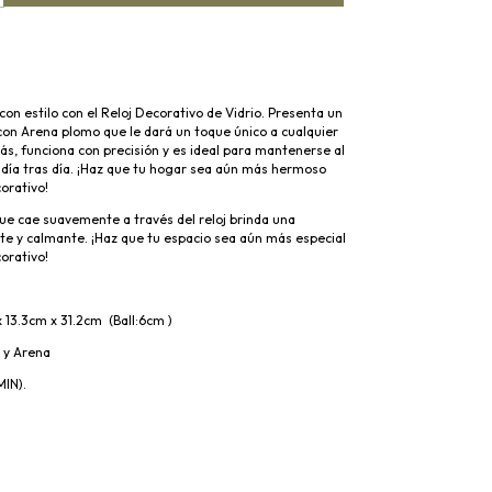
on estilo con el Reloj Decorativo de Vidrio. Presenta un
con Arena plomo que le dará un toque único a cualquier
s, funciona con precisión y es ideal para mantenerse al
 día tras día. ¡Haz que tu hogar sea aún más hermoso
corativo!
ue cae suavemente a través del reloj brinda una
te y calmante. ¡Haz que tu espacio sea aún más especial
corativo!
 13.3cm x 31.2cm (Ball:6cm )
o y Arena
MIN).