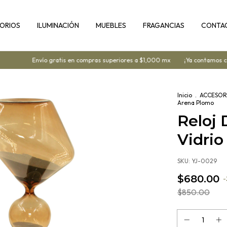
ORIOS
ILUMINACIÓN
MUEBLES
FRAGANCIAS
CONTA
Envío gratis en compras superiores a $1,000 mx
¡Ya contamos con 
Inicio
.
ACCESOR
Arena Plomo
Reloj 
Vidri
SKU:
YJ-0029
$680.00
-
$850.00