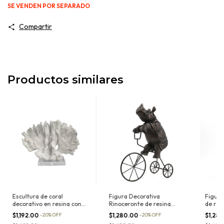
SE VENDEN POR SEPARADO
Compartir
Productos similares
Escultura de coral
Figura Decorativa
Figura
decorativo en resina con
Rinoceronte de resina
de res
base de acrilico II
montando una bicicleta de
bicicl
$1,192.00
-
20
%
OFF
$1,280.00
-
20
%
OFF
$1,28
metal