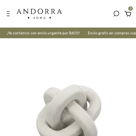
0
¡Ya contamos con envío urgente por $600!
Envío gratis en compras sup