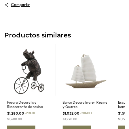
Compartir
Productos similares
Figura Decorativa
Barco Decorativa en Resina
Escult
Rinoceronte de resina
y Quarzo
hombre
montando una bicicleta de
resina
$1,280.00
-
20
%
OFF
$1,032.00
-
20
%
OFF
$1,59
metal
$1,600.00
$1,290.00
$1,990.