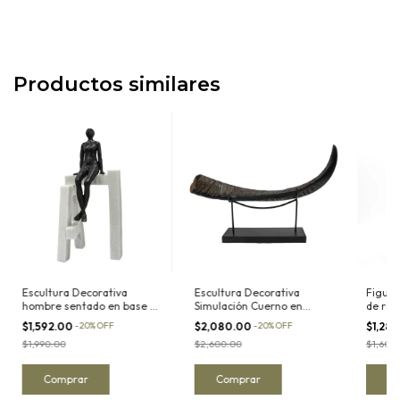
Productos similares
Escultura Decorativa
Escultura Decorativa
Figura
hombre sentado en base de
Simulación Cuerno en
de res
resina acabado cuarzo I
Resina con Soporte de
bicicl
$1,592.00
-
20
%
OFF
$2,080.00
-
20
%
OFF
$1,28
metal
$1,990.00
$2,600.00
$1,600