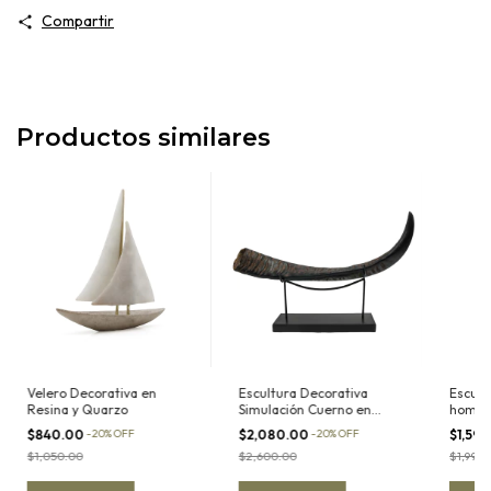
Compartir
Productos similares
Velero Decorativa en
Escultura Decorativa
Escult
Resina y Quarzo
Simulación Cuerno en
hombre
Resina con Soporte de
resina
$840.00
-
20
%
OFF
$2,080.00
-
20
%
OFF
$1,59
metal
$1,050.00
$2,600.00
$1,990.