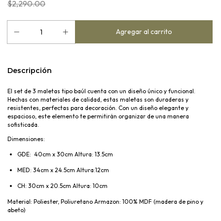
$2,290.00
Descripción
El set de 3 maletas tipo baúl cuenta con un diseño único y funcional.
Hechas con materiales de calidad, estas maletas son duraderas y
resistentes, perfectas para decoración. Con un diseño elegante y
espacioso, este elemento te permitirán organizar de una manera
sofisticada.
Dimensiones:
GDE: 40cm x 30cm Altura: 13.5cm
MED: 34cm x 24.5cm Altura:12cm
CH: 30cm x 20.5cm Altura: 10cm
Material:
Poliester, Poliuretano Armazon: 100% MDF (madera de pino y
abeto)