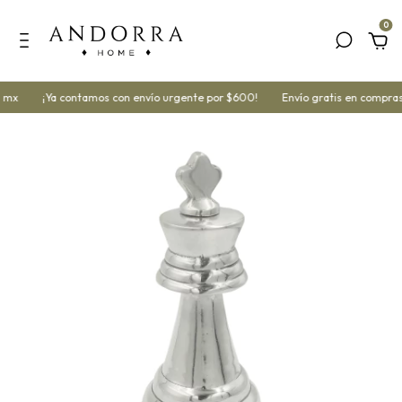
0
 mx
¡Ya contamos con envío urgente por $600!
Envío gratis en compras