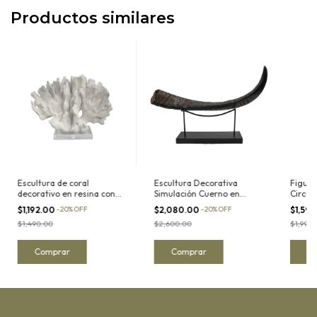
Productos similares
Escultura de coral
Escultura Decorativa
Figura
decorativo en resina con
Simulación Cuerno en
Circul
base de acrilico II
Resina con Soporte de
Piedra
$1,192.00
-
20
%
OFF
$2,080.00
-
20
%
OFF
$1,59
metal
metálic
$1,490.00
$2,600.00
$1,990.