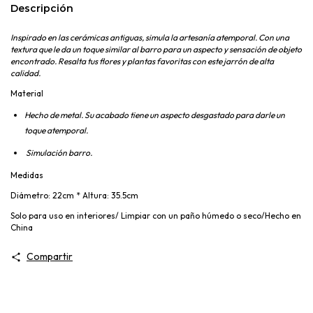
Descripción
Inspirado en las cerámicas antiguas, simula la artesanía atemporal. Con una
textura que le
da un toque similar al barro para un aspecto y sensación de objeto
encontrado. Resalta tus
flores y plantas favoritas con este jarrón de alta
calidad.
Material
Hecho de metal. Su acabado tiene un aspecto desgastado
para darle un
toque atemporal.
Simulación barro.
Medidas
Diámetro: 22cm * Altura: 35.5cm
Solo para uso en interiores/ Limpiar con un paño húmedo o seco/Hecho en
China
Compartir