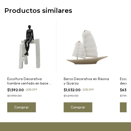
Productos similares
Escultura Decorativa
Barco Decorativa en Resina
Escult
hombre sentado en base de
y Quarzo
decora
resina acabado cuarzo I
base de
$1,592.00
-
20
%
OFF
$1,032.00
-
20
%
OFF
$632.
$1,990.00
$1,290.00
$790.0