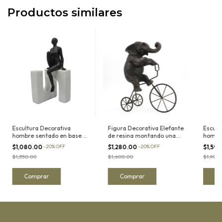
Productos similares
Escultura Decorativa
Figura Decorativa Elefante
Escult
hombre sentado en base de
de resina montando una
hombre
resina acabado cuarzo II
bicicleta de metal
resina
$1,080.00
-
20
%
OFF
$1,280.00
-
20
%
OFF
$1,59
$1,350.00
$1,600.00
$1,990.