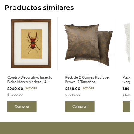
Productos similares
Cuadro Decorativo Insecto
Pack de 2 Cojines Radiace
Pack d
Bicho Marco Madera , 4
Brown, 2 Tamaños
Ivory,
Modelos Disponibles
Disponibles
Dispon
$960.00
-
20
%
OFF
$848.00
-
20
%
OFF
$848.
$1,200.00
$1,060.00
$1,060
Comprar
Comprar
C