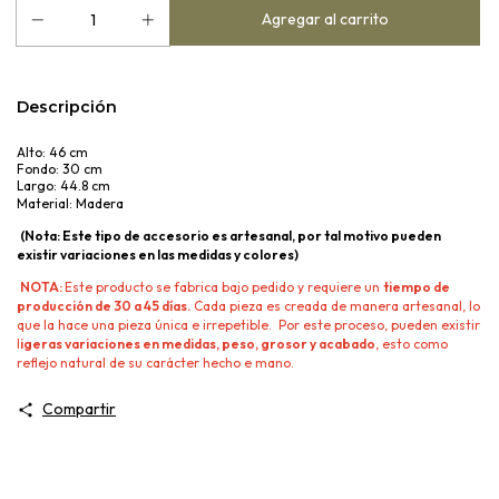
Descripción
Alto: 46 cm
Fondo: 30 cm
Largo: 44.8 cm
Material: Madera
(Nota: Este tipo de accesorio es artesanal, por tal motivo pueden
existir variaciones en las medidas y colores)
NOTA:
Este producto se fabrica bajo pedido y requiere un
tiempo de
producción de 30 a 45 días.
Cada pieza es creada de manera artesanal, lo
que la hace una pieza única e irrepetible. Por este proceso, pueden existir
l
igeras variaciones en medidas, peso, grosor y acabado
, esto como
reflejo natural de su carácter hecho e mano.
Compartir