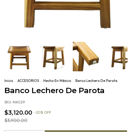
Inicio
.
ACCESORIOS
.
Hecho En México
.
Banco Lechero De Parota
Banco Lechero De Parota
SKU:
MA029
$3,120.00
-
20
%
OFF
$3,900.00