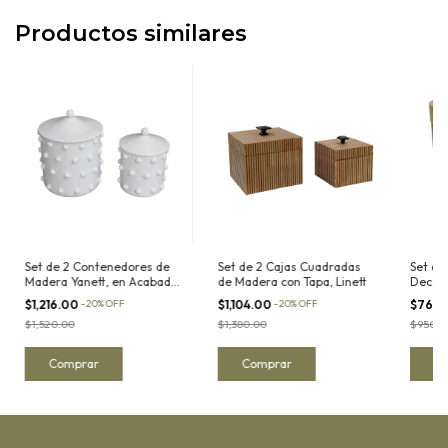
Productos similares
Set de 2 Contenedores de
Set de 2 Cajas Cuadradas
Set de
Madera Yanett, en Acabado
de Madera con Tapa, Linett
Decora
Blanco
Altos
$1,216.00
-
20
%
OFF
$1,104.00
-
20
%
OFF
$760
$1,520.00
$1,380.00
$950.0