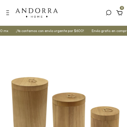
0
0 mx
¡Ya contamos con envío urgente por $600!
Envío gratis en compra