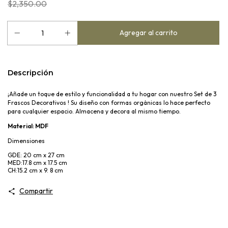
$2,350.00
Descripción
¡Añade un toque de estilo y funcionalidad a tu hogar con nuestro Set de 3
Frascos Decorativos ! Su diseño con formas orgánicas lo hace perfecto
para cualquier espacio. Almacena y decora al mismo tiempo.
Material:
MDF
Dimensiones
GDE: 20 cm x 27 cm
MED:17.8 cm x 17.5 cm
CH:15.2 cm x 9. 8 cm
Compartir