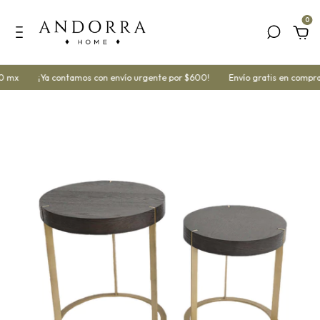
0
0 mx
¡Ya contamos con envío urgente por $600!
Envío gratis en compra