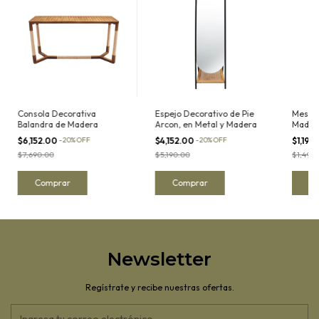
Consola Decorativa
Espejo Decorativo de Pie
Mesa L
Balandra de Madera
Arcon, en Metal y Madera
Mader
$6,152.00
-
20
%
OFF
$4,152.00
-
20
%
OFF
$1,192
$7,690.00
$5,190.00
$1,490
Newsletter
Regístrate y recibe nuestras ofertas.