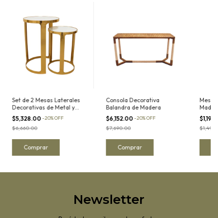
Set de 2 Mesas Laterales
Consola Decorativa
Mesa L
Decorativas de Metal y
Balandra de Madera
Mader
Mármol
$5,328.00
-
20
%
OFF
$6,152.00
-
20
%
OFF
$1,192
$6,660.00
$7,690.00
$1,490
Newsletter