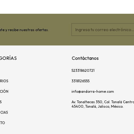
te y recibe nuestras ofertas.
GORÍAS
Contáctanos
523318620721
RIOS
3318126555
ACIÓN
info@andorra-home.com
S
Av. Tonaltecas 350, Col. Tonalá Centro
45400, Tonalá, Jalisco, México.
CIAS
CTO