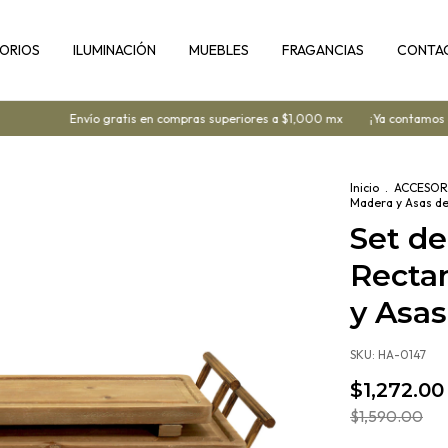
ORIOS
ILUMINACIÓN
MUEBLES
FRAGANCIAS
CONTA
Envío gratis en compras superiores a $1,000 mx
¡Ya contamos con 
Inicio
.
ACCESOR
Madera y Asas de
Set de
Recta
y Asas
SKU:
HA-0147
$1,272.00
$1,590.00