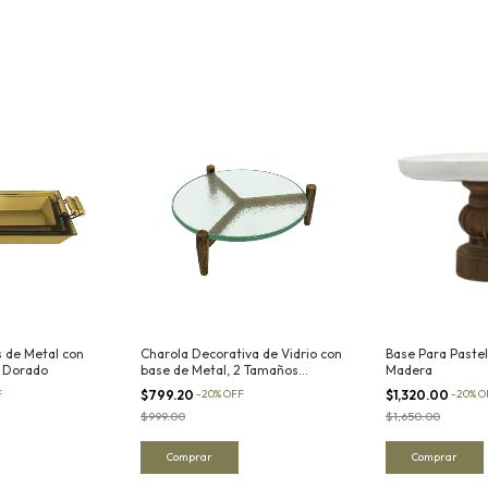
s de Metal con
Charola Decorativa de Vidrio con
Base Para Paste
 Dorado
base de Metal, 2 Tamaños
Madera
Disponibles
F
$799.20
-
20
%
OFF
$1,320.00
-
20
%
O
$999.00
$1,650.00
Comprar