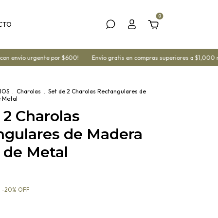
0
CTO
envío urgente por $600!
Envío gratis en compras superiores a $1,000 mx
IOS
.
Charolas
.
Set de 2 Charolas Rectangulares de
 Metal
 2 Charolas
ngulares de Madera
 de Metal
-
20
%
OFF