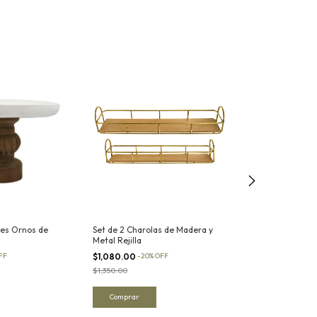
les Ornos de
Set de 2 Charolas de Madera y
Set de 2 Charol
Metal Rejilla
Mármol con bas
FF
$1,080.00
-
20
%
OFF
$2,392.00
-
20
%
$1,350.00
$2,990.00