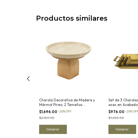
Productos similares
s Rectangulares
Charola Decorativa de Madera y
Set de 3 Charola
 Vidrio
Mármol Pireo, 2 Tamaños
asas en Acabado
Disponibles
FF
$1,696.00
-
20
%
OFF
$976.00
-
20
%
OF
$2,120.00
$1,220.00
Comprar