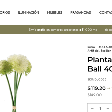
ORIOS
ILUMINACIÓN
MUEBLES
FRAGANCIAS
CONTA
Envío gratis en compras superiores a $1,000 mx
¡Ya cont
Inicio
.
ACCESOR
Artificial, Scalli
Planta 
Ball 
SKU:
DL0036
$119.20
-
2
$149.00