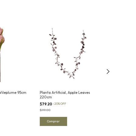
, Vileplume 95cm
Planta Artificial, Apple Leaves
Planta Artifici
220cm
70cm
$79.20
-
20
%
OFF
$55.20
-
20
%
OFF
$99.00
$69.00