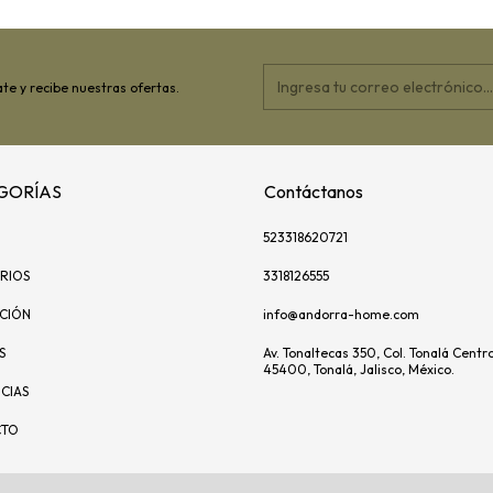
te y recibe nuestras ofertas.
GORÍAS
Contáctanos
523318620721
RIOS
3318126555
ACIÓN
info@andorra-home.com
S
Av. Tonaltecas 350, Col. Tonalá Centro
45400, Tonalá, Jalisco, México.
CIAS
CTO