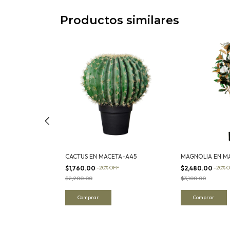
Productos similares
l, Chrysanthemum
CACTUS EN MACETA-A45
MAGNOLIA EN M
$1,760.00
-
20
%
OFF
$2,480.00
-
20
%
O
$2,200.00
$3,100.00