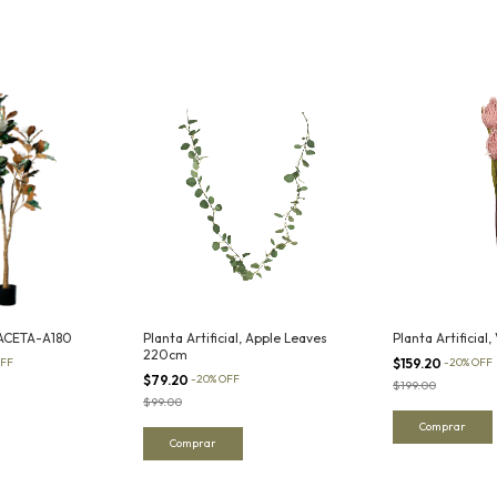
ACETA-A180
Planta Artificial, Apple Leaves
Planta Artificial
220cm
FF
$159.20
-
20
%
OFF
$79.20
-
20
%
OFF
$199.00
$99.00