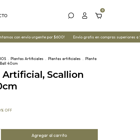
0
CTO
amos con envío urgente por $600!
Envío gratis en compras superiores a $
IOS
.
Plantas Artificiales
.
Plantas artificiales
.
Planta
on Ball 40cm
Artificial, Scallion
40cm
0
%
OFF