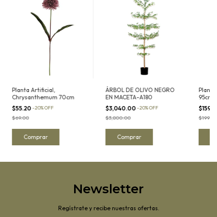
Planta Artificial,
ÁRBOL DE OLIVO NEGRO
Planta 
Chrysanthemum 70cm
EN MACETA-A180
95cm
$55.20
-
20
%
OFF
$3,040.00
-
20
%
OFF
$159.
$69.00
$3,800.00
$199.0
Newsletter
Regístrate y recibe nuestras ofertas.