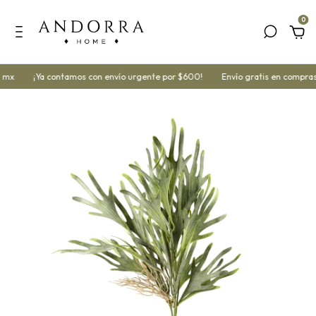
0
 mx
¡Ya contamos con envío urgente por $600!
Envío gratis en compras