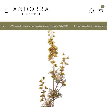
0
 mx
¡Ya contamos con envío urgente por $600!
Envío gratis en compras