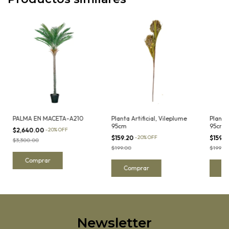
PALMA EN MACETA-A210
Planta Artificial, Vileplume
Planta 
95cm
95cm
$2,640.00
-
20
%
OFF
$159.20
-
20
%
OFF
$159.
$3,300.00
$199.00
$199.0
Newsletter