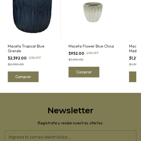
Maceta Tropical Blue
Maceta Flower Blue Chica
Maceta
Grande
Media
$952.00
-
20
%
OFF
$2,392.00
-
20
%
OFF
$1,27
$1,190.00
$2,990.00
$1,590
Newsletter
Regístrate y recibe nuestras ofertas.