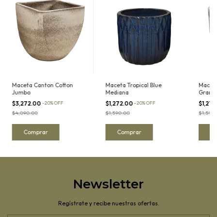
Maceta Canton Cotton
Maceta Tropical Blue
Maceta
Jumbo
Mediana
Grand
$3,272.00
-
20
%
OFF
$1,272.00
-
20
%
OFF
$1,27
$4,090.00
$1,590.00
$1,590
Newsletter
Regístrate y recibe nuestras ofertas.