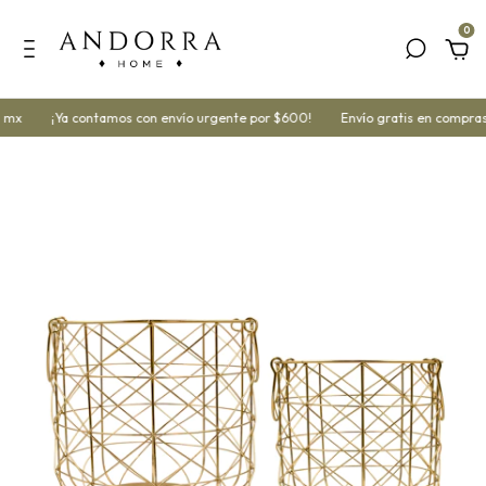
0
 mx
¡Ya contamos con envío urgente por $600!
Envío gratis en compras