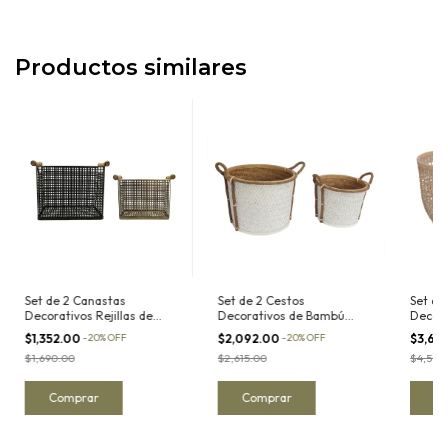
Productos similares
Set de 2 Canastas
Set de 2 Cestos
Set de
Decorativos Rejillas de
Decorativos de Bambú
Decora
Metal y Asas de Madera
Tulum en Acabado Blanco
Mader
$1,352.00
-
20
%
OFF
$2,092.00
-
20
%
OFF
$3,66
$1,690.00
$2,615.00
$4,580