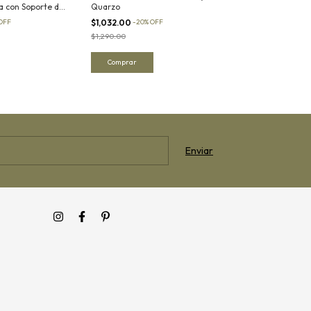
a con Soporte de
Quarzo
Quarzo
OFF
$1,032.00
-
20
%
OFF
$840.00
-
20
%
OF
$1,290.00
$1,050.00