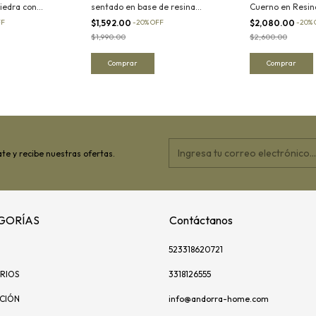
iedra con
sentado en base de resina
Cuerno en Resin
II
acabado cuarzo I
metal
FF
$1,592.00
-
20
%
OFF
$2,080.00
-
20
%
$1,990.00
$2,600.00
te y recibe nuestras ofertas.
GORÍAS
Contáctanos
523318620721
RIOS
3318126555
ACIÓN
info@andorra-home.com