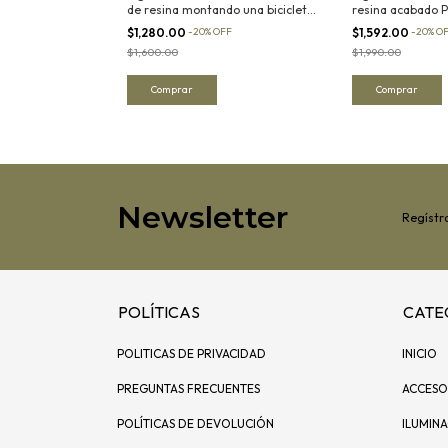
una bicicleta de
de resina montando una bicicleta
resina acabado P
de metal
soporte metálico 
FF
$1,280.00
-
20
%
OFF
$1,592.00
-
20
%
O
$1,600.00
$1,990.00
Newsletter
Regístra
POLÍTICAS
CATE
POLITICAS DE PRIVACIDAD
INICIO
PREGUNTAS FRECUENTES
ACCESO
POLÍTICAS DE DEVOLUCIÓN
ILUMIN