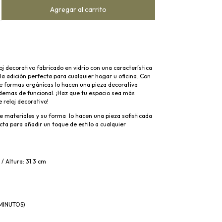
j decorativo fabricado en vidrio con una característica
la adición perfecta para cualquier hogar u oficina. Con
de formas orgánicas lo hacen una pieza decorativa
demas de funcional. ¡Haz que tu espacio sea más
 reloj decorativo!
e materiales y su forma lo hacen una pieza sofisticada
ta para añadir un toque de estilo a cualquier
/ Altura: 31.3
cm
 MINUTOS)