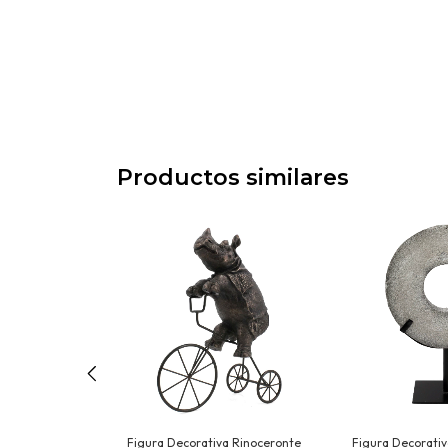
Productos similares
a Mono de
Figura Decorativa Rinoceronte
Figura Decorativ