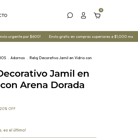
0
CTO
o urgente por $600!
Envío gratis en compras superiores a $1,000 mx
¡Y
IOS
.
Adornos
.
Reloj Decorativo Jamil en Vidrio con
Decorativo Jamil en
 con Arena Dorada
20
%
OFF
, es el último!