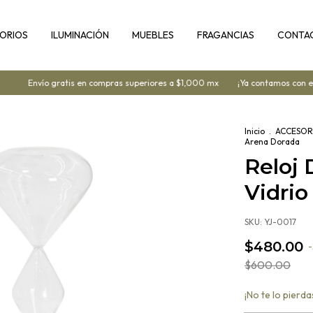
ORIOS
ILUMINACIÓN
MUEBLES
FRAGANCIAS
CONTA
Envío gratis en compras superiores a $1,000 mx
¡Ya contamos con enví
Inicio
.
ACCESOR
Arena Dorada
Reloj 
Vidrio
SKU:
YJ-0017
$480.00
-
$600.00
¡No te lo pierdas