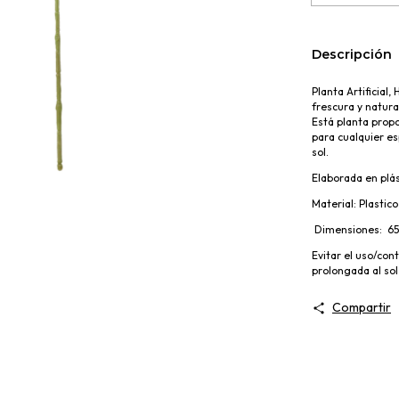
Descripción
Planta Artificial
frescura y natura
Está planta propo
para cualquier esp
sol.
Elaborada en plás
Material: Plastic
Dimensiones: 6
Evitar el uso/con
prolongada al sol
Compartir