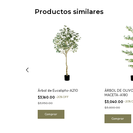
Productos similares
l, Chrysanthemum
Árbol de Eucalipto-A210
ÁRBOL DE OLIV
MACETA-A180
$3,160.00
-
20
%
OFF
$3,040.00
-
20
%
$3,950.00
$3,800.00