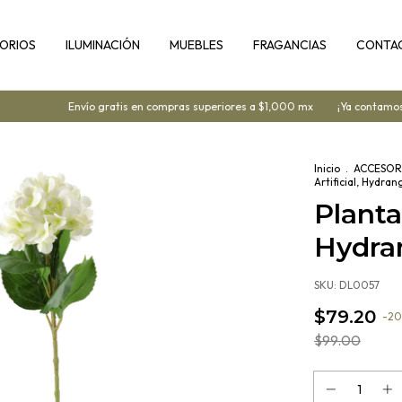
ORIOS
ILUMINACIÓN
MUEBLES
FRAGANCIAS
CONTA
Envío gratis en compras superiores a $1,000 mx
¡Ya contamos co
Inicio
.
ACCESOR
Artificial, Hydra
Planta 
Hydra
SKU:
DL0057
$79.20
-
20
$99.00