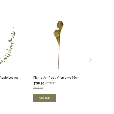
, Apple Leaves
Planta Artificial, Vileplume 95cm
Planta Artifici
70cm
$159.20
-
20
%
OFF
$55.20
-
20
%
OFF
$199.00
$69.00