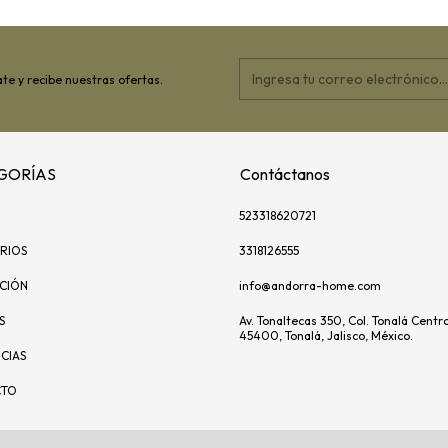
te y recibe nuestras ofertas.
GORÍAS
Contáctanos
523318620721
RIOS
3318126555
ACIÓN
info@andorra-home.com
S
Av. Tonaltecas 350, Col. Tonalá Centro
45400, Tonalá, Jalisco, México.
CIAS
CTO