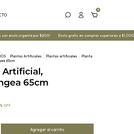
0
CTO
n envío urgente por $600!
Envío gratis en compras superiores a $1,000 m
IOS
.
Plantas Artificiales
.
Plantas artificiales
.
Planta
ngea 65cm
Artificial,
ngea 65cm
%
OFF