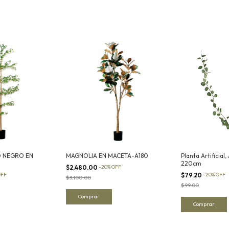
O NEGRO EN
MAGNOLIA EN MACETA-A180
Planta Artificial
220cm
$2,480.00
-
20
%
OFF
OFF
$79.20
-
20
%
OFF
$3,100.00
$99.00