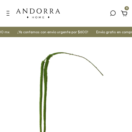
0
00 mx
¡Ya contamos con envío urgente por $600!
Envío gratis en compr