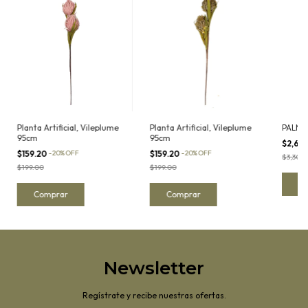
Planta Artificial, Vileplume
Planta Artificial, Vileplume
PALMA
95cm
95cm
$2,64
$159.20
-
20
%
OFF
$159.20
-
20
%
OFF
$3,300
$199.00
$199.00
Newsletter
Regístrate y recibe nuestras ofertas.