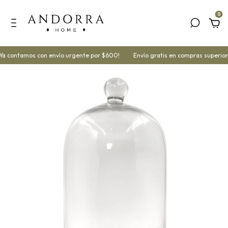
0
a contamos con envío urgente por $600!
Envío gratis en compras superior