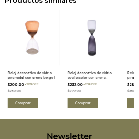
Productos similares
Reloj decorativo de vidrio
Reloj decorativo de vidrio
Reloj 
piramidal con arena beige I
oval bicolor con arena
pirami
blanca II
$200.00
-
20
%
OFF
$232.00
-
20
%
OFF
$280
$250.00
$290.00
$350.0
Newsletter