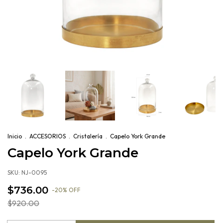
Inicio
.
ACCESORIOS
.
Cristalería
.
Capelo York Grande
Capelo York Grande
SKU:
NJ-0095
$736.00
-
20
%
OFF
$920.00