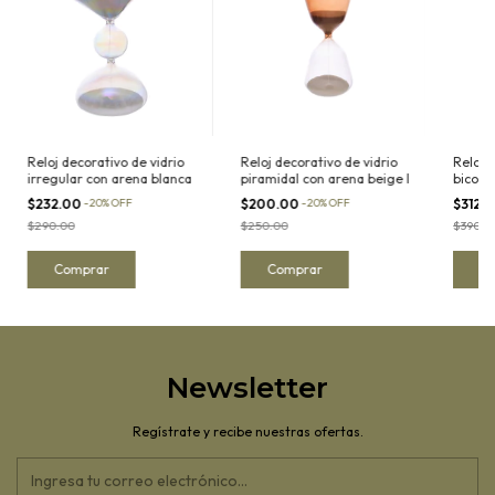
Reloj decorativo de vidrio
Reloj decorativo de vidrio
Reloj 
irregular con arena blanca
piramidal con arena beige I
bicolo
blanca 
$232.00
-
20
%
OFF
$200.00
-
20
%
OFF
$312.
$290.00
$250.00
$390.0
Newsletter
Regístrate y recibe nuestras ofertas.