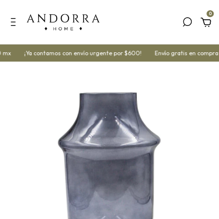
0
 mx
¡Ya contamos con envío urgente por $600!
Envío gratis en compras