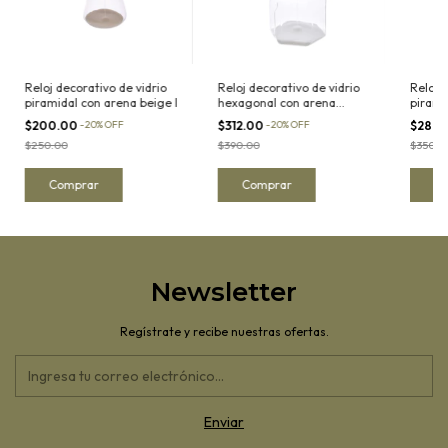
Reloj decorativo de vidrio
Reloj decorativo de vidrio
Reloj 
piramidal con arena beige I
hexagonal con arena
pirami
blanca
$200.00
-
20
%
OFF
$312.00
-
20
%
OFF
$280
$250.00
$390.00
$350.0
Newsletter
Regístrate y recibe nuestras ofertas.