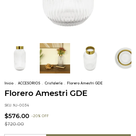
Inicio
.
ACCESORIOS
.
Cristalería
.
Florero Amestri GDE
Florero Amestri GDE
SKU:
NJ-0034
$576.00
-
20
%
OFF
$720.00