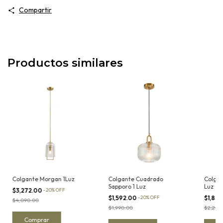
Compartir
Productos similares
Colgante Morgan 1Luz
Colgante Cuadrado
Colgan
Sapporo 1 Luz
Luz
$3,272.00
-
20
%
OFF
$1,592.00
-
20
%
OFF
$1,83
$4,090.00
$1,990.00
$2,290