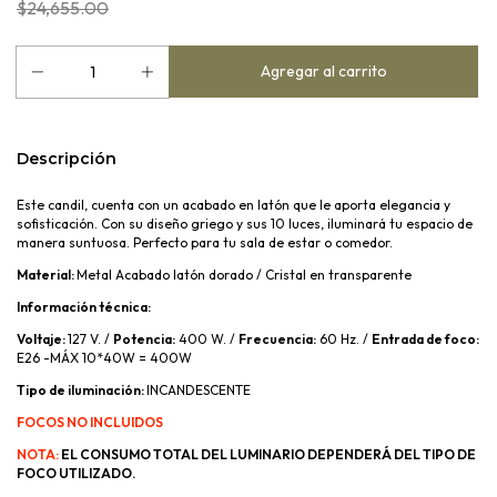
$24,655.00
Descripción
Este candil, cuenta con un acabado en latón que le aporta elegancia y
sofisticación. Con su diseño griego y sus 10 luces, iluminará tu espacio de
manera suntuosa. Perfecto para tu sala de estar o comedor.
Material:
Metal Acabado
latón
dorado / Cristal en transparente
Información técnica:
Voltaje:
127 V. /
Potencia:
400 W. /
Frecuencia:
60 Hz. /
Entrada de foco:
E26 -MÁX 10*40W = 400W
Tipo de iluminación:
INCANDESCENTE
FOCOS NO INCLUIDOS
NOTA:
EL CONSUMO TOTAL DEL LUMINARIO DEPENDERÁ DEL TIPO DE
FOCO UTILIZADO.