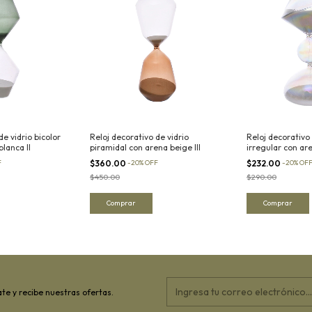
de vidrio bicolor
Reloj decorativo de vidrio
Reloj decorativo 
lanca II
piramidal con arena beige III
irregular con ar
F
$360.00
-
20
%
OFF
$232.00
-
20
%
OF
$450.00
$290.00
te y recibe nuestras ofertas.