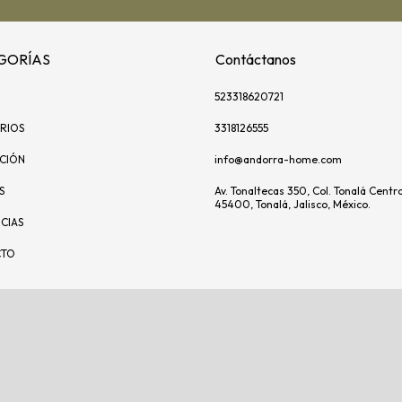
GORÍAS
Contáctanos
523318620721
RIOS
3318126555
ACIÓN
info@andorra-home.com
S
Av. Tonaltecas 350, Col. Tonalá Centro
45400, Tonalá, Jalisco, México.
CIAS
CTO