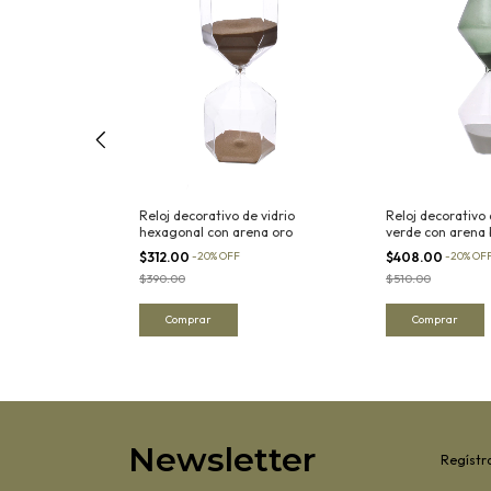
de vidrio
Reloj decorativo de vidrio
Reloj decorativo 
rena negra
hexagonal con arena oro
verde con arena b
$312.00
-
20
%
OFF
$408.00
-
20
%
OF
$390.00
$510.00
Newsletter
Regístra