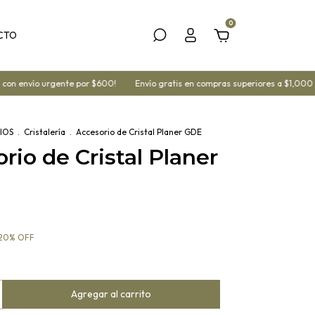
0
CTO
n envío urgente por $600!
Envío gratis en compras superiores a $1,000 mx
IOS
.
Cristalería
.
Accesorio de Cristal Planer GDE
rio de Cristal Planer
20
%
OFF