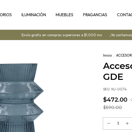
ORIOS
ILUMINACIÓN
MUEBLES
FRAGANCIAS
CONTA
Envío gratis en compras superiores a $1,000 mx
¡Ya contamos co
Inicio
.
ACCESOR
Acceso
GDE
SKU:
NJ-0074
$472.00
-
$590.00