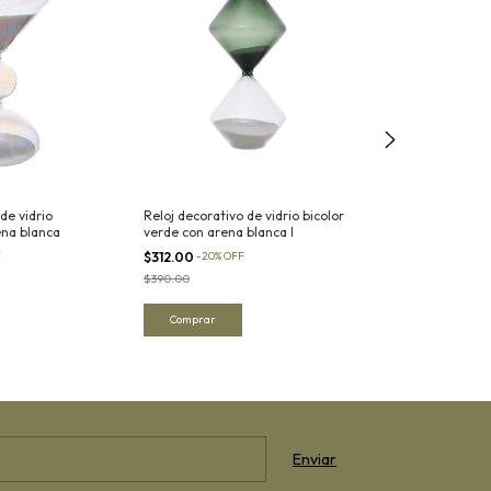
de vidrio
Reloj decorativo de vidrio bicolor
Reloj decorativo
ena blanca
verde con arena blanca I
irregular con a
F
$312.00
-
20
%
OFF
$232.00
-
20
%
OF
$390.00
$290.00